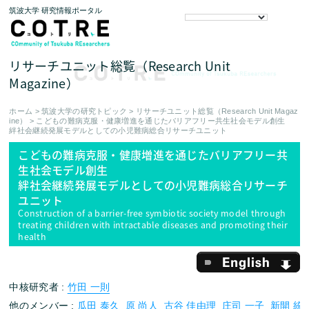
筑波大学 研究情報ポータル
リサーチユニット総覧（Research Unit
Magazine）
ホーム
>
筑波大学の研究トピック
>
リサーチユニット総覧（Research Unit Magaz
ine）
>
こどもの難病克服・健康増進を通じたバリアフリー共生社会モデル創生
絆社会継続発展モデルとしての小児難病総合リサーチユニット
こどもの難病克服・健康増進を通じたバリアフリー共
生社会モデル創生
絆社会継続発展モデルとしての小児難病総合リサーチ
ユニット
Construction of a barrier-free symbiotic society model through
treating children with intractable diseases and promoting their
health
English
中核研究者 :
竹田 一則
他のメンバー :
瓜田 泰久
原 尚人
古谷 佳由理
庄司 一子
新開 統