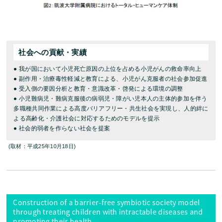
社会への貢献・実績
● 我が国において小児死亡原因の上位を占める小児がんの救命率向上
● 副作用・治療毒性軽減と教育による、小児がん克服者の社会参加促進
● 受入側の要因分析と教育・意識改革・啓発による環境の調整
● 小児難病児・難病克服後の病弱児・障がい児本人の主体的参加を伴う
多職種共同作業による高度バリアフリー・共生社会を実現し、人的絆に
よる高齢化・介護社会に対応するためのモデルを提示
● 社会的弱者を作らない社会を提案
(取材：平成25年10月18日)
Construction of a barrier-free symbiotic society model
through treating children with intractable diseases and
promoting their health