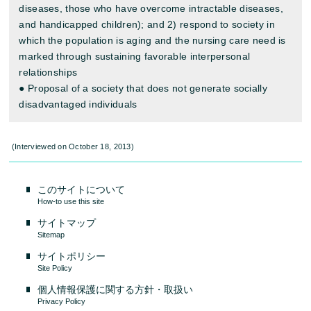
diseases, those who have overcome intractable diseases,
and handicapped children); and 2) respond to society in
which the population is aging and the nursing care need is
marked through sustaining favorable interpersonal
relationships
● Proposal of a society that does not generate socially
disadvantaged individuals
(Interviewed on October 18, 2013)
このサイトについて
How-to use this site
サイトマップ
Sitemap
サイトポリシー
Site Policy
個人情報保護に関する方針・取扱い
Privacy Policy