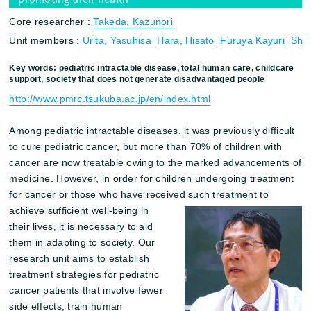
Core researcher :
Takeda, Kazunori
Unit members :
Urita, Yasuhisa
Hara, Hisato
Furuya Kayuri
Shoj
Key words: pediatric intractable disease, total human care, childcare
support, society that does not generate disadvantaged people
http://www.pmrc.tsukuba.ac.jp/en/index.html
Among pediatric intractable diseases, it was previously difficult
to cure pediatric cancer, but more than 70% of children with
cancer are now treatable owing to the marked advancements of
medicine. However, in order for children undergoing treatment
for cancer or those who have received such treatment to
achieve sufficient well-being in
their lives, it is necessary to aid
them in adapting to society. Our
research unit aims to establish
treatment strategies for pediatric
cancer patients that involve fewer
side effects, train human