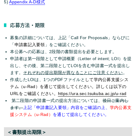
5)
Appendix A-D様式
応募方法・期限
募集の詳細については、上記「Call For Proposals」ならびに
「
申請書記入要領
」をご確認ください。
本公募への応募は、2段階の書類提出を必要とします。
申請者は第一段階として申請概要（Letter of intent; LOI）を提
出し、その後、第二段階としてLOIを含む申請書一式を提出し
ます。
それぞれの提出期限が異なることにご注意ください
。
作成したLOIは、1つのPDFファイルと
して学内公募支援シス
テム（u-Rad）を通じて提出してください。詳しくは以下の
URLをご確認ください。
https://ura.sec.tsukuba.ac.jp/u-rad
第二段階の申請書一式の提出方法については、
後日ご案内し
ます。
上記「申請書記入要領」内容をご確認の上、
学内公募支
援システム（u-Rad）
を通じて提出してください。
＜書類提出期限＞