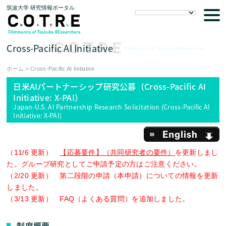
筑波大学 研究情報ポータル
tog
nav
Cross-Pacific AI Initiative
ホーム
>
Cross-Pacific AI Initiative
日米AIパートナーシップ研究公募（Cross-Pacific AI
Initiative: X-PAI）
Japan-U.S. AI Partnership Research Solicitation (Cross-Pacific AI
Initiative: X-PAI)
English
（11/6 更新）
【応募要件】（共同研究者の要件）
を更新しまし
た。グループ研究としてご申請予定の方はご注意ください。
（2/20 更新） 第二段階の申請（本申請）についての情報を更新
しました。
（3/13 更新） FAQ（よくある質問）を追加しました。
制度概要