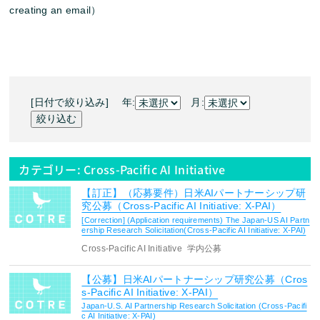
creating an email）
[日付で絞り込み] 年:
月:
カテゴリー:
Cross-Pacific AI Initiative
【訂正】（応募要件）日米AIパートナーシップ研
究公募（Cross-Pacific AI Initiative: X-PAI）
[Correction] (Application requirements) The Japan-US AI Partn
ership Research Solicitation(Cross-Pacific AI Initiative: X-PAI)
Cross-Pacific AI Initiative
学内公募
【公募】日米AIパートナーシップ研究公募（Cros
s-Pacific AI Initiative: X-PAI）
Japan-U.S. AI Partnership Research Solicitation (Cross-Pacifi
c AI Initiative: X-PAI)