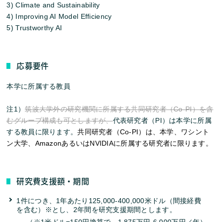
3) Climate and Sustainability
4) Improving AI Model Efficiency
5) Trustworthy AI
応募要件
本学に所属する教員
注1）
筑波大学外の研究機関に所属する共同研究者（Co-PI）を含
むグループ構成も可としますが、
代表研究者（PI）は本学に所属
する教員に限ります。
共同研究者（Co-PI）は、本学、ワシント
ン大学、AmazonあるいはNVIDIAに所属する研究者に限ります。
研究費支援額・期間
1件につき、1年あたり125,000-400,000米ドル（間接経費
を含む）※とし、2年間を研究支援期間とします。
（※1米ドル=150円換算で、1,875万円-6,000万円／年）