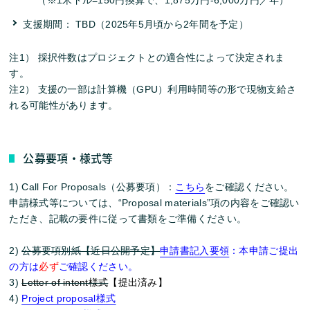
支援期間： TBD（2025年5月頃から2年間を予定）
注1） 採択件数はプロジェクトとの適合性によって決定されま
す。
注2） 支援の一部は計算機（GPU）利用時間等の形で現物支給さ
れる可能性があります。
公募要項・様式等
1) Call For Proposals（公募要項）：
こちら
をご確認ください。
申請様式等については、“Proposal materials”項の内容をご確認い
ただき、記載の要件に従って書類をご準備ください。
2)
公募要項別紙【近日公開予定】
申請書記入要領
：本申請ご提出
の方は
必ず
ご確認ください。
3)
Letter of intent様式
【提出済み】
4)
Project proposal様式