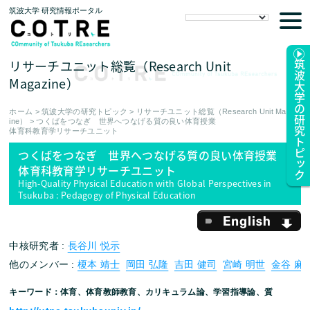
筑波大学 研究情報ポータル
tog
nav
リサーチユニット総覧（Research Unit
筑波大学の研究トピック
Magazine）
ホーム
>
筑波大学の研究トピック
>
リサーチユニット総覧（Research Unit Magaz
ine）
>
つくばをつなぎ 世界へつなげる質の良い体育授業
体育科教育学リサーチユニット
つくばをつなぎ 世界へつなげる質の良い体育授業
体育科教育学リサーチユニット
High-Quality Physical Education with Global Perspectives in
Tsukuba : Pedagogy of Physical Education
English
中核研究者 :
長谷川 悦示
他のメンバー :
榎本 靖士
岡田 弘隆
吉田 健司
宮崎 明世
金谷 麻
キーワード：体育、体育教師教育、カリキュラム論、学習指導論、質