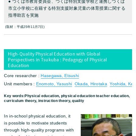
● つくば市教育委員会、つくば特別支援学校と連携しつくば
市立小学校に在籍する特別支援対象児童の体育授業に関する
指導助言を実施
(取材：平成25年11月7日)
High-Quality Physical Education with Global
Perspectives in Tsukuba : Pedagogy of Physical
Education
Core researcher :
Hasegawa, Etsushi
Unit members :
Enomoto, Yasushi
Okada, Hirotaka
Yoshida, Kenj
Key words:Physical education, physical education teacher education,
curriculum theory, instruction theory, quality
In in-school physical education, it
is possible to motivate students
through high-quality programs with