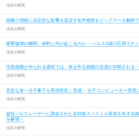
注目の研究
細菌の増殖に決定的な影響を及ぼす化学物質をビッグデータ解析
注目の研究
衝撃破壊の瞬間、材料に何が起こるのか ～パルスX線の応用でナ
注目の研究
生殖細胞が作られる過程では、体を作る細胞の生成が抑制される 
注目の研究
安定な単一分子素子を再現性良く形成 －分子コンピューター実現
注目の研究
超短パルスレーザーに誘起された非対称スペクトル形状を有する格
を解明～
注目の研究