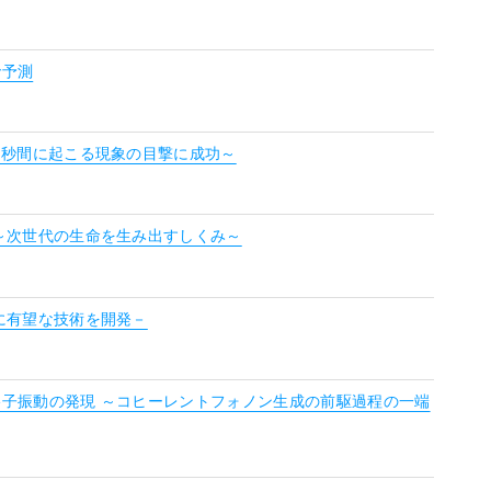
で予測
ノ秒間に起こる現象の目撃に成功～
～次世代の生命を生み出すしくみ～
に有望な技術を開発－
子振動の発現 ～コヒーレントフォノン生成の前駆過程の一端