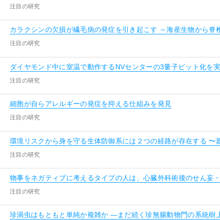
注目の研究
カラクシンの欠損が繊毛病の発症を引き起こす ～海産生物から脊
注目の研究
ダイヤモンド中に室温で動作するNVセンターの3量子ビット化を
注目の研究
細胞が自らアレルギーの発症を抑える仕組みを発見
注目の研究
環境リスクから身を守る生体防御系には２つの経路が存在する 〜
注目の研究
物事をネガティブに考えるタイプの人は、心臓外科術後のせん妄・
注目の研究
珍渦虫はもともと単純か複雑か ―まだ続く珍無腸動物門の系統樹