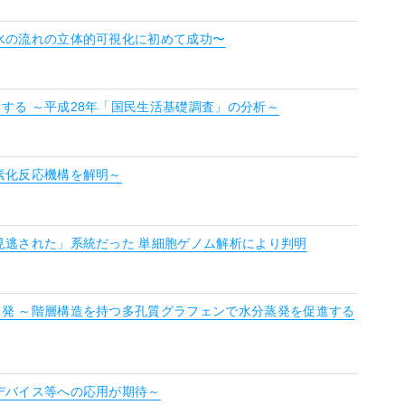
水の流れの立体的可視化に初めて成功〜
する ～平成28年「国民生活基礎調査」の分析～
素化反応機構を解明～
見逃された」系統だった 単細胞ゲノム解析により判明
発 ～階層構造を持つ多孔質グラフェンで水分蒸発を促進する
デバイス等への応用が期待～