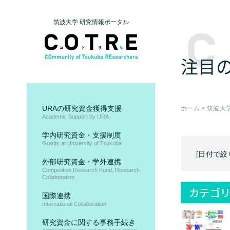
筑波大学 研究情報ポータル
注目
URAの研究資金獲得支援
ホーム
>
筑波大
Academic Support by URA
学内研究資金・支援制度
Grants at University of Tsukuba
[日付で絞
外部研究資金・学外連携
Competitive Research Fund, Research
Collaboration
カテゴリ
国際連携
International Collaboration
研究資金に関する事務手続き