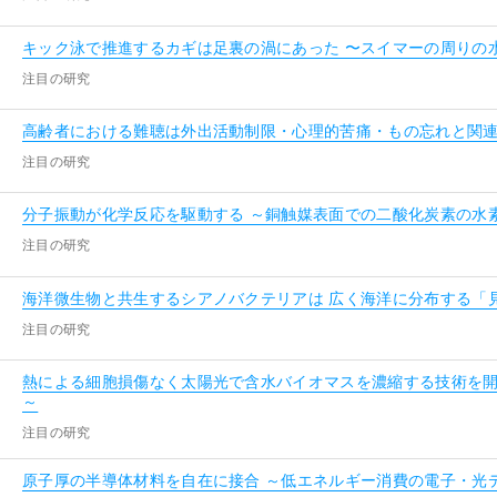
キック泳で推進するカギは足裏の渦にあった 〜スイマーの周りの
注目の研究
高齢者における難聴は外出活動制限・心理的苦痛・もの忘れと関連
注目の研究
分子振動が化学反応を駆動する ～銅触媒表面での二酸化炭素の水
注目の研究
海洋微生物と共生するシアノバクテリアは 広く海洋に分布する「
注目の研究
熱による細胞損傷なく太陽光で含水バイオマスを濃縮する技術を開
～
注目の研究
原子厚の半導体材料を自在に接合 ～低エネルギー消費の電子・光