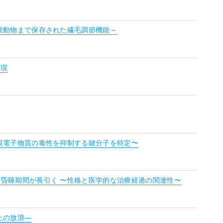
椎動物まで保存された繊毛調節機能～
実現
親電子物質の毒性を抑制する鍵分子を特定〜
昏睡期間が長引く 〜性格と医学的な治療経過の関連性〜
上の放浪―