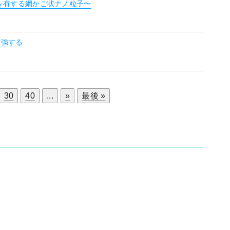
を有する網かご状ナノ粒子〜
増強する
30
40
...
»
最後 »