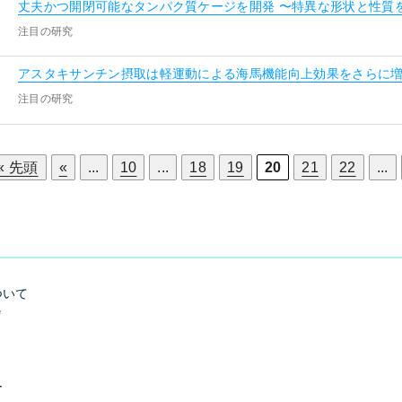
丈夫かつ開閉可能なタンパク質ケージを開発 〜特異な形状と性質
注目の研究
アスタキサンチン摂取は軽運動による海馬機能向上効果をさらに
注目の研究
« 先頭
«
...
10
...
18
19
20
21
22
...
ついて
e
ー