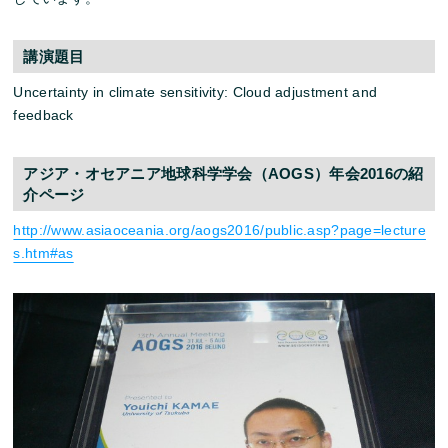
講演題目
Uncertainty in climate sensitivity: Cloud adjustment and
feedback
アジア・オセアニア地球科学学会（AOGS）年会2016の紹
介ページ
http://www.asiaoceania.org/aogs2016/public.asp?page=lecture
s.htm#as