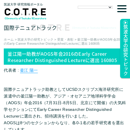
筑波大学 研究情報ポータル
tog
nav
国際テニュアトラック
筑波大学の研究トピック
ホーム
>
筑波大学の研究トピック
>
受賞・表彰
>
釜江陽一助教がAOGS年会2016
のEarly Career Researcher Distinguished Lectureに選出 160805
釜江陽一助教がAOGS年会2016のEarly Career
Researcher Distinguished Lectureに選出 160805
代表者 :
釜江 陽一
国際テニュアトラック助教としてUCSDスクリプス海洋研究所に
派遣中の釜江陽一助教が、アジア・オセアニア地球科学学会
（AOGS）年会2016（7月31日-8月5日、北京にて開催）の大気科
学セクションにてEarly Career Researcher Distinguished
Lecturerに選出され、招待講演を行いました。
AOGSは8つのセクションからなり、各0-1名の若手研究者を選出
しています。