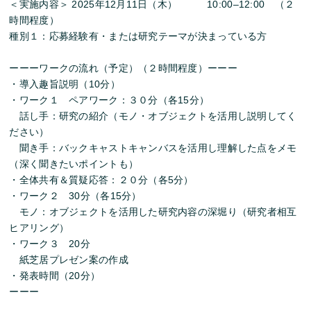
＜実施内容＞
2025年12
月
11日（木）
10
:
00
–
12
:
00
（２
時間程度）
種別１：応募経験有・または研究テーマが決まっている方
ーーーワークの流れ（予定）（２時間程度）ーーー
・導入趣旨説明（10分）
・ワーク１ ペアワーク：３０分（各15分）
話し手：研究の紹介（モノ・オブジェクトを活用し説明してく
ださい）
聞き手：バックキャストキャンバスを活用し理解した点をメモ
（深く聞きたいポイントも）
・全体共有＆質疑応答：２０分（各5分）
・ワーク２ 30分（各15分）
モノ：オブジェクトを活用した研究内容の深堀り（研究者相互
ヒアリング）
・ワーク３ 20分
紙芝居プレゼン案の作成
・発表時間（20分）
ーーー