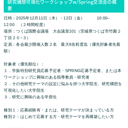
研究構想可視化ワークショップw/Spring交流会の概
要
日時
：2025年12
月
11日（木）・12日（金）
10
:
00
–
12
:
00
（２時間程度）
場所：つくば国際会議場 大会議室101（茨城県つくば市竹園２
丁目２０−３）
定員：各会最少開催人数２名 最大8
名程度迄（優先対象者先着
順）
対象者（優先順位）：
１．学振特別研究員応募予定者・S
PRING
応募予定者、または本
ワークショップに興味のある指導教員・研究者
２．その他研究テーマの設定に悩みを持つ大学院生、研究構想を
可視化したい大学院生
３．研究に興味のある学群生
種別１：応募経験有・または、研究テーマが決まっている方
種別２：はじめて応募する方・研究テーマを再構築したい方