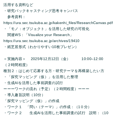
活用する資料など
・研究バックキャスティング思考キャンバス
参考資料：
https://ura.sec.tsukuba.ac.jp/kakenhi_files/ResearchCanvas.pdf
・「モノ：オブジェクト」を活用した研究の可視化
関連WS：「Visualize your Research」
https://ura.sec.tsukuba.ac.jp/archives/19410
・紙芝居形式（わかりやすい10枚プレゼン）
＜実施内容＞ 2025年12
月
12日（金）
10
:
00
–
12
:
00
（２時間程度）
種別２：はじめて応募する方・
研究テーマを再構築したい方
・「探究マッピング（仮）」を活用した整理
・生成AIを活用した事前調査の試行
ーーーワークの流れ（予定）（２時間程度）ーーー
・導入趣旨説明（10分）
「探究マッピング（仮）」の作成
・ワーク１ 「問い（テーマ）」の作成：（1０分）
・ワーク２ 生成AIを活用した事前調査の試行 説明：（10