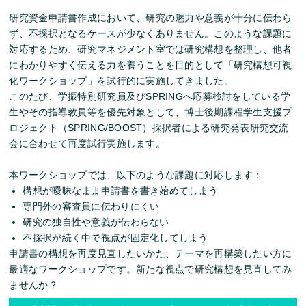
研究資金申請書作成において、研究の魅力や意義が十分に伝わら
ず、不採択となるケースが少なくありません。このような課題に
対応するため、研究マネジメント室では研究構想を整理し、他者
にわかりやすく伝える力を養うことを目的として「研究構想可視
化ワークショップ」を試行的に実施してきました。
このたび、学振特別研究員及びSPRINGへ応募検討をしている学
生やその指導教員等を優先対象として、博士後期課程学生支援プ
ロジェクト（SPRING/BOOST）採択者による研究発表研究交流
会に合わせて再度試行実施します。
本ワークショップでは、以下のような課題に対応します：
構想が曖昧なまま申請書を書き始めてしまう
専門外の審査員に伝わりにくい
研究の独自性や意義が伝わらない
不採択が続く中で視点が固定化してしまう
申請書の構想を再度見直したいかた、テーマを再構築したい方に
最適なワークショップです。新たな視点で研究構想を見直してみ
ませんか？