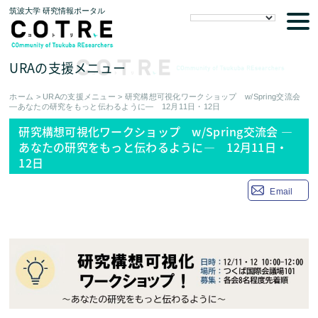
筑波大学 研究情報ポータル
tog
nav
URAの支援メニュー
ホーム
>
URAの支援メニュー
>
研究構想可視化ワークショップ w/Spring交流会
―あなたの研究をもっと伝わるように― 12月11日・12日
研究構想可視化ワークショップ w/Spring交流会 ―
あなたの研究をもっと伝わるように― 12月11日・
12日
Email